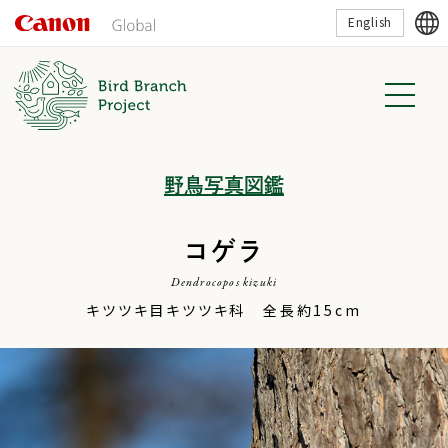
こ
English
の
ペ
ー
ジ
の
本
文
へ
移
野鳥写真図鑑
動
し
ま
す
コゲラ
Dendrocopos kizuki
キツツキ目キツツキ科 全長約15cm