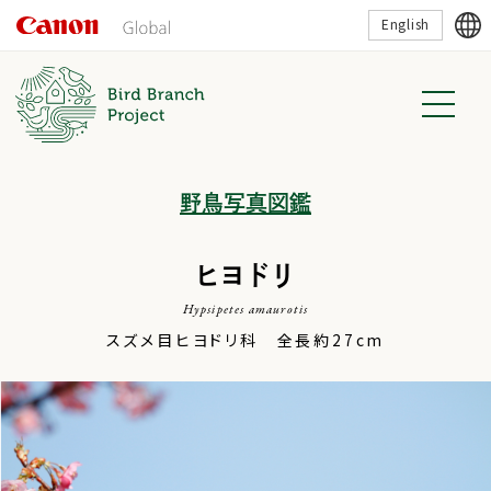
こ
English
の
ペ
ー
ジ
の
本
文
へ
移
野鳥写真図鑑
動
し
ま
す
ヒヨドリ
Hypsipetes amaurotis
スズメ目ヒヨドリ科 全長約27cm