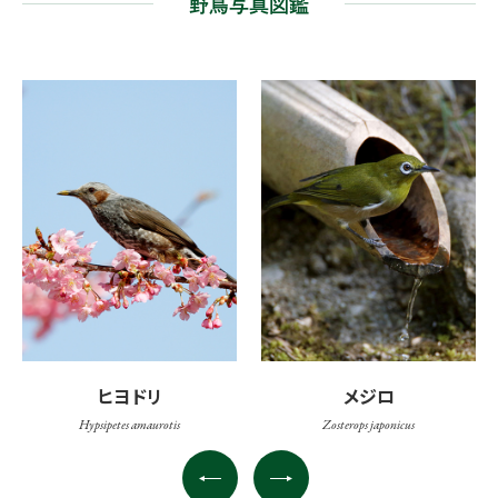
野鳥写真図鑑
ヒヨドリ
メジロ
Hypsipetes amaurotis
Zosterops japonicus