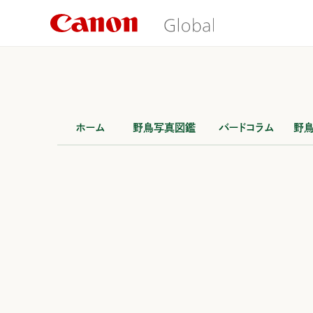
こ
の
ペ
ー
ジ
の
本
文
へ
移
ホーム
野鳥写真図鑑
バードコラム
野
動
し
ま
す