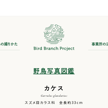
鳥の撮りかた
事業所の
野鳥写真図鑑
カケス
Garrulus glandarius
スズメ目カラス科 全長約33cm