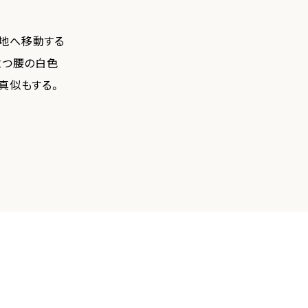
地へ移動する
立つ腰の白色
真似もする。