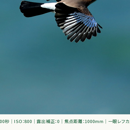
2000秒｜ISO：800｜露出補正：0｜焦点距離：1000mm｜一眼レフ