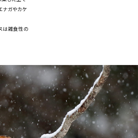
エナガやカケ
スは雑食性の