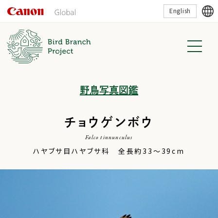
こ
English
の
ペ
ー
ジ
の
本
文
へ
移
野鳥写真図鑑
動
し
ま
す
チョウゲンボウ
Falco tinnunculus
ハヤブサ目ハヤブサ科 全長約33～39cm