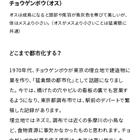
チョウゲンボウ（オス）
オスは成鳥になると頭部や尾羽が青灰色を帯びて美しいが、
体はメスより小さい。（オスがメスより小さいことは猛禽類に
共通）
どこまで都市化する？
1970年代、チョウゲンボウが東京の埋立地で建造物に
巣を作り、「猛禽類の都市化」として話題になりまし
た。今では、橋げたの穴やビルの看板の裏でも営巣す
るようになり、東京都調布市では、駅前のデパートで繁
殖した記録があります。
埋立地ではネズミ、調布では近くの多摩川の小鳥な
ど、食物資源に事欠かなかったものと思われます。チョ
ウゲンボウが巣を作る場所は、本来は高い崖でした