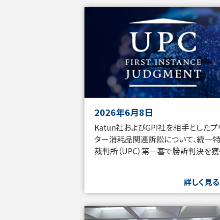
NEWS
を
ス
キ
ッ
プ
し
ま
す
2026年6月8日
Katun社およびGPI社を相手としたプ
ター消耗品関連訴訟について、統一
裁判所（UPC）第一審で勝訴判決を
詳しく見る