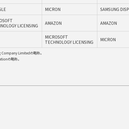
GLE
MICRON
SAMSUNG DISP
OSOFT
AMAZON
AMAZON
NOLOGY LICENSING
MICROSOFT
MICRON
TECHNOLOGY LICENSING
ng Company Limitedの略称。
orationの略称。