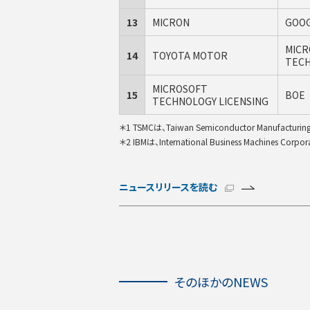
13
MICRON
GOO
MICR
14
TOYOTA MOTOR
TECH
MICROSOFT
15
BOE
TECHNOLOGY LICENSING
＊1 TSMCは、Taiwan Semiconductor Manufacturi
＊2 IBMは、International Business Machines Corp
ニュースリリースを読む
そ
の
ほ
そのほかのNEWS
か
の