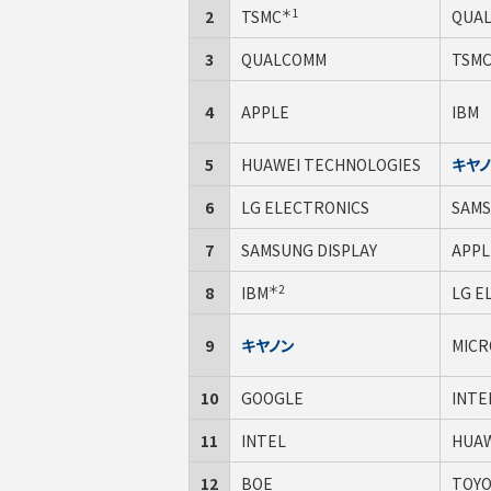
＊1
2
TSMC
QUA
3
QUALCOMM
TSM
4
APPLE
IBM
5
HUAWEI TECHNOLOGIES
キヤ
6
LG ELECTRONICS
SAMS
7
SAMSUNG DISPLAY
APPL
＊2
8
IBM
LG E
9
キヤノン
MICR
10
GOOGLE
INTE
11
INTEL
HUAW
12
BOE
TOY