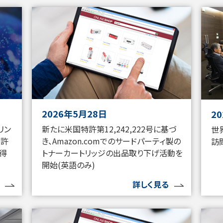
2026年5月28日
2
リン
新たに米国特許第12,242,222号に基づ
世
特許
き、Amazon.comでのサードパーティ製の
訪
獲得
トナーカートリッジの出品取り下げ活動を
開始(英語のみ)
詳しく見る