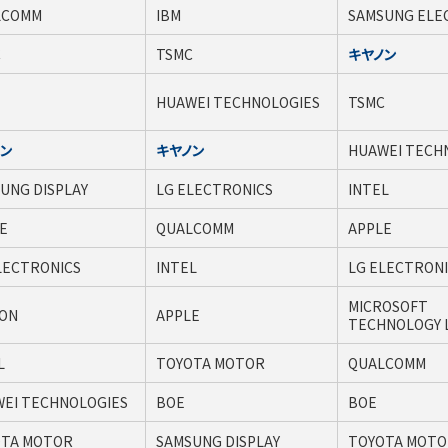
LCOMM
IBM
SAMSUNG ELE
C
TSMC
キヤノン
HUAWEI TECHNOLOGIES
TSMC
ノン
キヤノン
HUAWEI TECH
UNG DISPLAY
LG ELECTRONICS
INTEL
E
QUALCOMM
APPLE
LECTRONICS
INTEL
LG ELECTRON
MICROSOFT
ON
APPLE
TECHNOLOGY 
L
TOYOTA MOTOR
QUALCOMM
EI TECHNOLOGIES
BOE
BOE
OTA MOTOR
SAMSUNG DISPLAY
TOYOTA MOTO