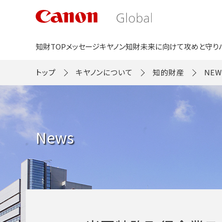
こ
の
ペ
ー
ジ
知財TOP
メッセージ
キヤノン知財
未来に向けて
攻めと守り
の
本
文
トップ
キヤノンについて
知的財産
NEW
へ
移
動
し
ま
す
News