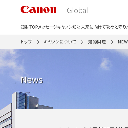
こ
の
ペ
ー
ジ
知財TOP
メッセージ
キヤノン知財
未来に向けて
攻めと守り
の
本
文
トップ
キヤノンについて
知的財産
NEW
へ
移
動
し
ま
す
News