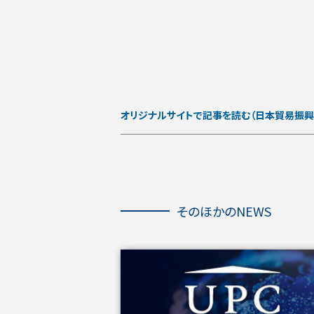
オリジナルサイトで記事を読む（日本貿易振興
そ
の
ほ
そのほかのNEWS
か
の
NEWS
を
ス
キ
ッ
プ
し