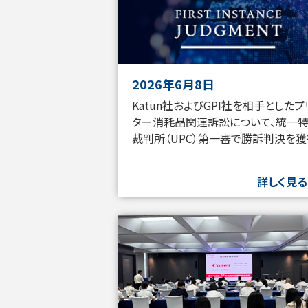
ま
す
2026年6月8日
Katun社およびGPI社を相手としたプ
ター消耗品関連訴訟について、統一
裁判所（UPC）第一審で勝訴判決を
詳しく見る