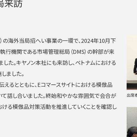
局来訪
F）の海外当局招へい事業の一環で、2024年10月下
執行機関である市場管理総局（DMS）の幹部が来
ました。キヤノン本社にも来訪し、ベトナムにおける
しました。
伝えるとともに、Eコマースサイトにおける模倣品
いて話し合いました。終始和やかな雰囲気で会合が
出席
おける模倣品対策活動を推進していくことを確認し