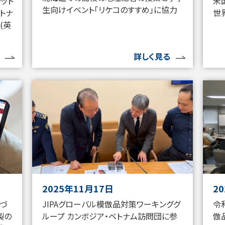
ラット
米
生向けイベント「リケコのすすめ」に協力
トナ
世
(英
詳しく見る
2025年11月17日
2
基づ
JIPAグローバル模倣品対策ワーキンググ
令
製の
ループ カンボジア・ベトナム訪問団に参
倣