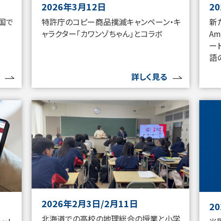
2026年3月12日
2
特許庁のコピー商品撲滅キャンペーン・キ
新
国で
ャラクター「カワンゾちゃん」とコラボ
A
ー
語
詳しく見る
2026年2月3日/2月11日
2
北海道での高校の地理総合の授業と小学