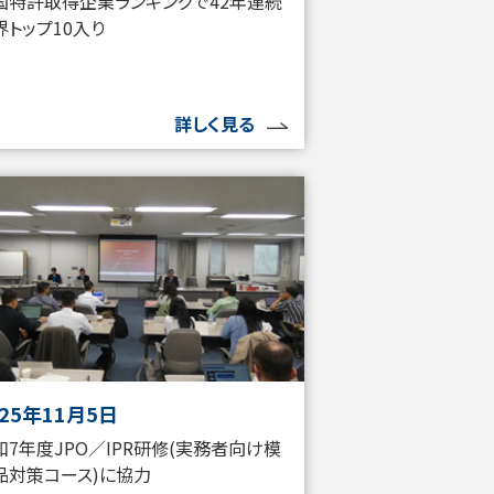
国特許取得企業ランキングで42年連続
界トップ10入り
詳しく見る
025年11月5日
和7年度JPO／IPR研修(実務者向け模
品対策コース)に協力