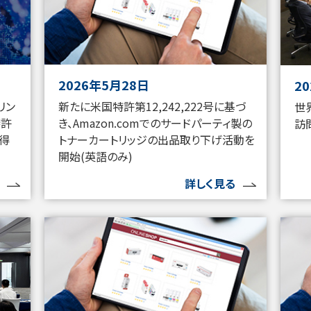
2026年5月28日
2
リン
新たに米国特許第12,242,222号に基づ
世
特許
き、Amazon.comでのサードパーティ製の
訪
獲得
トナーカートリッジの出品取り下げ活動を
開始(英語のみ)
詳しく見る