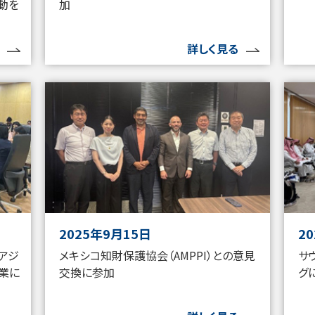
動を
加
詳しく見る
2025年9月15日
2
）アジ
メキシコ知財保護協会（AMPPI）との意見
サ
業に
交換に参加
グ