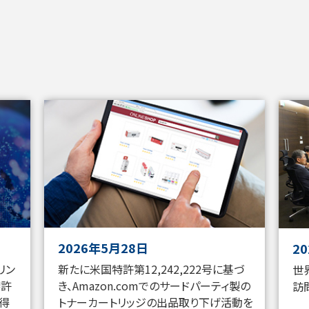
2026年5月28日
2
リン
新たに米国特許第12,242,222号に基づ
世
特許
き、Amazon.comでのサードパーティ製の
訪
獲得
トナーカートリッジの出品取り下げ活動を