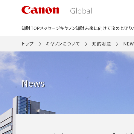
こ
の
ペ
ー
ジ
知財TOP
メッセージ
キヤノン知財
未来に向けて
攻めと守り
の
本
文
トップ
キヤノンについて
知的財産
NEW
へ
移
動
し
ま
す
News