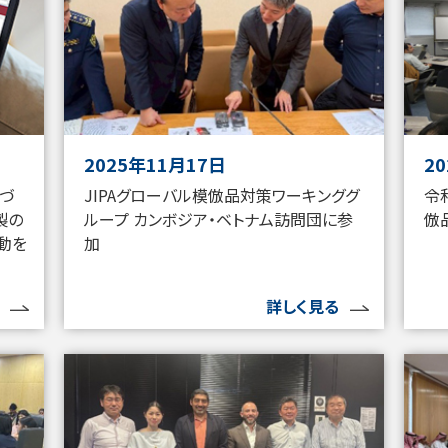
2025年11月17日
2
基づ
JIPAグローバル模倣品対策ワーキンググ
令
製の
ループ カンボジア・ベトナム訪問団に参
倣
動を
加
詳しく見る