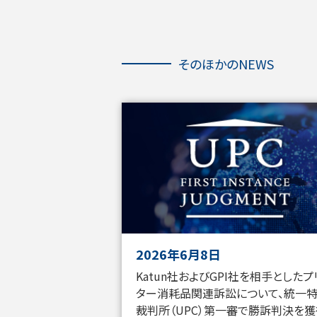
そ
の
ほ
そのほかのNEWS
か
の
NEWS
を
ス
キ
ッ
プ
し
ま
す
2026年6月8日
Katun社およびGPI社を相手としたプ
ター消耗品関連訴訟について、統一
裁判所（UPC）第一審で勝訴判決を