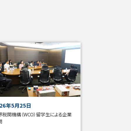
026年5月25日
界税関機構（WCO）留学生による企業
問