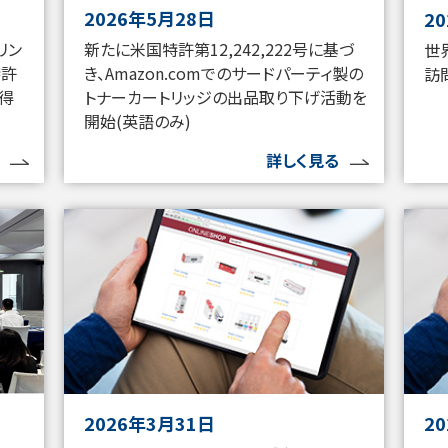
2026年5月28日
2
リン
新たに米国特許第12,242,222号に基づ
世
特許
き、Amazon.comでのサードパーティ製の
訪
獲得
トナーカートリッジの出品取り下げ活動を
開始(英語のみ)
詳しく見る
2026年3月31日
2