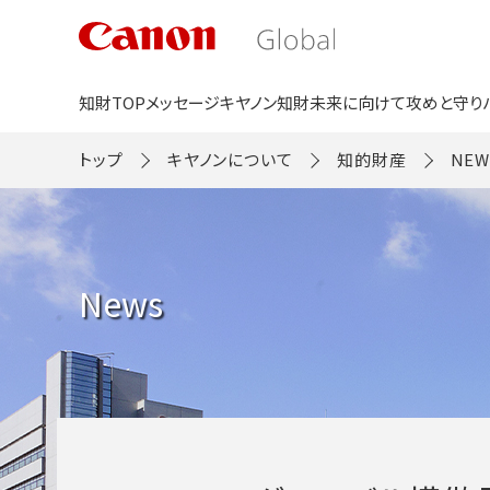
こ
の
ペ
ー
ジ
知財TOP
メッセージ
キヤノン知財
未来に向けて
攻めと守り
の
本
文
トップ
キヤノンについて
知的財産
NEW
へ
移
動
し
ま
す
News