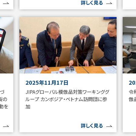
詳しく見る
2025年11月17日
2
基づ
JIPAグローバル模倣品対策ワーキンググ
令
製の
ループ カンボジア・ベトナム訪問団に参
倣
動を
加
詳しく見る