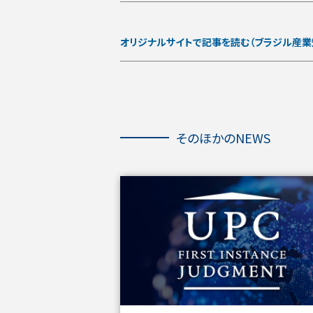
オリジナルサイトで記事を読む
（ブラジル産
そ
の
ほ
そのほかのNEWS
か
の
NEWS
を
ス
キ
ッ
プ
し
ま
す