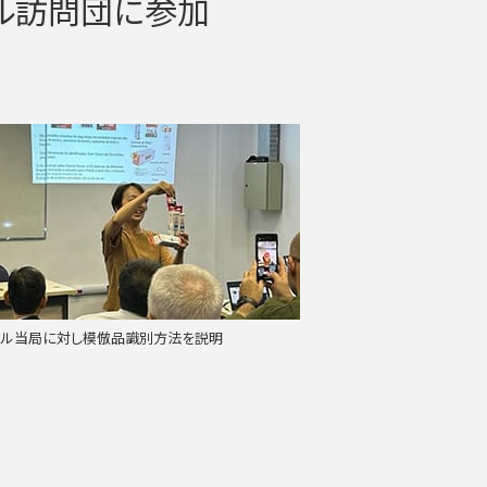
ジル訪問団に参加
ジル当局に対し模倣品識別方法を説明