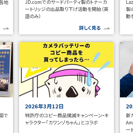
JD.comでのサードパーティ製のトナーカ
L
各地
ートリッジの出品取り下げ活動を開始（英
製
語のみ）
動
詳しく見る
2026年3月12日
2
特許庁のコピー商品撲滅キャンペーン・キ
新
国で
ャラクター「カワンゾちゃん」とコラボ
A
ー