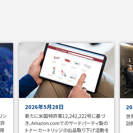
2026年5月28日
2
リン
新たに米国特許第12,242,222号に基づ
世
特許
き、Amazon.comでのサードパーティ製の
訪
獲得
トナーカートリッジの出品取り下げ活動を