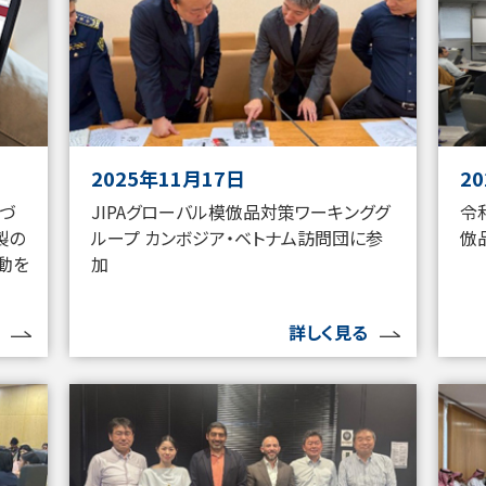
2025年11月17日
2
基づ
JIPAグローバル模倣品対策ワーキンググ
令
製の
ループ カンボジア・ベトナム訪問団に参
倣
動を
加
詳しく見る