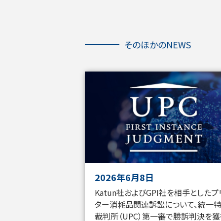
そ
の
ほ
そのほかのNEWS
か
の
NEWS
を
ス
キ
ッ
プ
し
ま
す
2026年6月8日
Katun社およびGPI社を相手としたプ
ター消耗品関連訴訟について、統一
裁判所（UPC）第一審で勝訴判決を