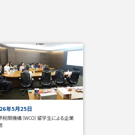
026年5月25日
界税関機構（WCO）留学生による企業
問