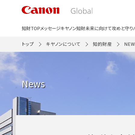
こ
の
ペ
ー
ジ
知財TOP
メッセージ
キヤノン知財
未来に向けて
攻めと守り
の
本
文
トップ
キヤノンについて
知的財産
NEW
へ
移
動
し
ま
す
News