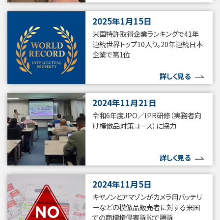
2025年1月15日
米国特許取得企業ランキングで41年
連続世界トップ10入り。20年連続日本
企業で第1位
詳しく見る
2024年11月21日
令和6年度JPO／IPR研修（実務者向
け模倣品対策コース）に協力
詳しく見る
2024年11月5日
キヤノンとアマゾンがカメラ用バッテリ
ーなどの模倣品販売者に対する米国
での商標権侵害訴訟で勝訴