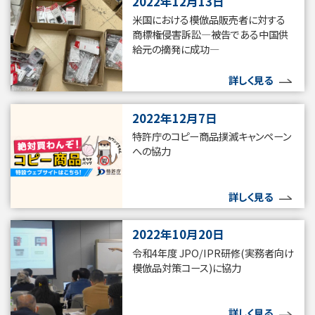
2022年12月13日
米国における模倣品販売者に対する
商標権侵害訴訟—被告である中国供
給元の摘発に成功—
詳しく見る
2022年12月7日
特許庁のコピー商品撲滅キャンペーン
への協力
詳しく見る
2022年10月20日
令和4年度 JPO/IPR研修(実務者向け
模倣品対策コース)に協力
詳しく見る