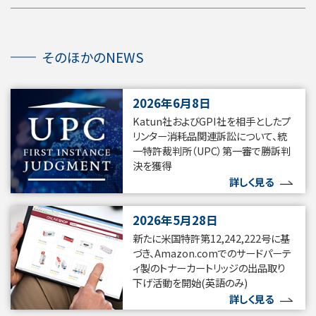
そ
の
ほ
そのほかのNEWS
か
の
NEWS
を
2026年6月8日
ス
Katun社およびGPI社を相手としたプ
キ
ッ
リンター消耗品関連訴訟について、統
プ
一特許裁判所（UPC）第一審で勝訴判
し
決を獲得
ま
す
詳しく見る
2026年5月28日
新たに米国特許第12,242,222号に基
づき、Amazon.comでのサードパーテ
ィ製のトナーカートリッジの出品取り
下げ活動を開始(英語のみ)
詳しく見る