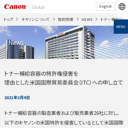
こ
English
の
ペ
ー
トップ
キヤノンについて
知的財産
NEWS
トナー補給容器
ジ
MENU
の
本
文
News
へ
移
動
し
ま
す
トナー補給容器の特許権侵害を
理由とした
米国国際貿易委員会（ITC）への申し立て
2021年3月9日
トナー補給容器の製造業者および販売業者26社に対し、
以下のキヤノンの米国特許を侵害しているとして米国国際