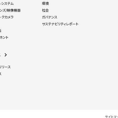
ルシステム
環境
レンズ/映像機器
社会
ークカメラ
ガバナンス
器
サステナビリティレポート
料
ネント
ス
リリース
ス
サイトマ