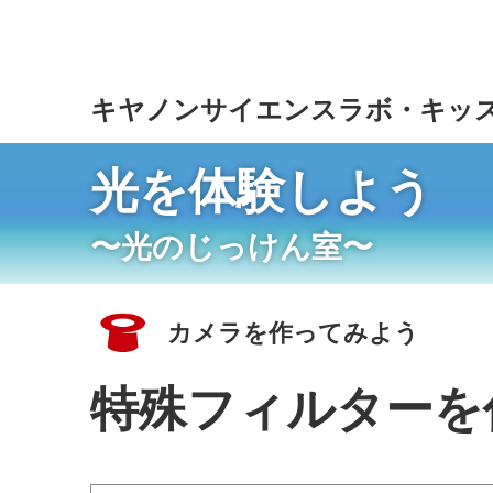
こ
の
ペ
ー
キヤノンサイエンスラボ・キッ
ジ
の
本
光を体験しよう
文
へ
〜光のじっけん室〜
移
動
し
ま
カメラを作ってみよう
す
特殊フィルターを