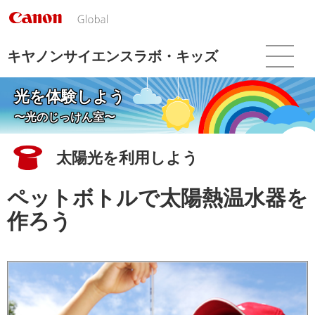
こ
の
ペ
ー
キヤノンサイエンスラボ・キッズ
ジ
の
光を体験しよう
本
文
〜光のじっけん室〜
へ
移
太陽光を利用しよう
動
し
ま
ペットボトルで太陽熱温水器を
す
作ろう