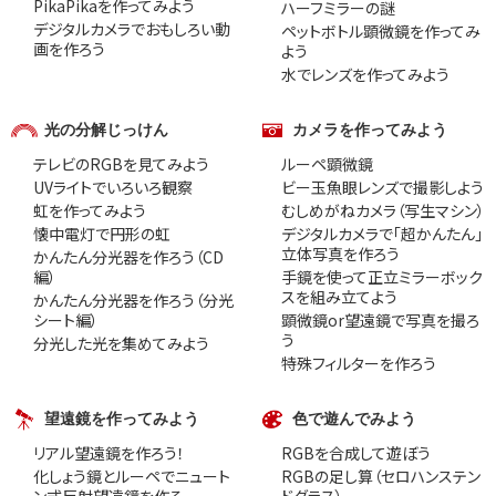
PikaPikaを作ってみよう
ハーフミラーの謎
デジタルカメラでおもしろい動
ペットボトル顕微鏡を作ってみ
画を作ろう
よう
水でレンズを作ってみよう
光の分解じっけん
カメラを作ってみよう
テレビのRGBを見てみよう
ルーペ顕微鏡
UVライトでいろいろ観察
ビー玉魚眼レンズで撮影しよう
虹を作ってみよう
むしめがねカメラ（写生マシン）
懐中電灯で円形の虹
デジタルカメラで「超かんたん」
立体写真を作ろう
かんたん分光器を作ろう（CD
編）
手鏡を使って正立ミラーボック
スを組み立てよう
かんたん分光器を作ろう（分光
シート編）
顕微鏡or望遠鏡で写真を撮ろ
う
分光した光を集めてみよう
特殊フィルターを作ろう
望遠鏡を作ってみよう
色で遊んでみよう
リアル望遠鏡を作ろう！
RGBを合成して遊ぼう
化しょう鏡とルーペでニュート
RGBの足し算（セロハンステン