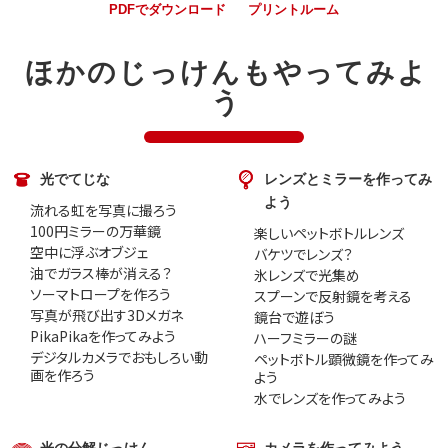
PDFでダウンロード
プリントルーム
ほかのじっけんもやってみよ
う
光でてじな
レンズとミラーを作ってみ
よう
流れる虹を写真に撮ろう
100円ミラーの万華鏡
楽しいペットボトルレンズ
空中に浮ぶオブジェ
バケツでレンズ？
油でガラス棒が消える？
氷レンズで光集め
ソーマトロープを作ろう
スプーンで反射鏡を考える
写真が飛び出す3Dメガネ
鏡台で遊ぼう
PikaPikaを作ってみよう
ハーフミラーの謎
デジタルカメラでおもしろい動
ペットボトル顕微鏡を作ってみ
画を作ろう
よう
水でレンズを作ってみよう
光の分解じっけん
カメラを作ってみよう