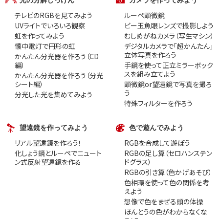
テレビのRGBを見てみよう
ルーペ顕微鏡
UVライトでいろいろ観察
ビー玉魚眼レンズで撮影しよう
虹を作ってみよう
むしめがねカメラ（写生マシン）
懐中電灯で円形の虹
デジタルカメラで「超かんたん」
立体写真を作ろう
かんたん分光器を作ろう（CD
編）
手鏡を使って正立ミラーボック
スを組み立てよう
かんたん分光器を作ろう（分光
シート編）
顕微鏡or望遠鏡で写真を撮ろ
う
分光した光を集めてみよう
特殊フィルターを作ろう
望遠鏡を作ってみよう
色で遊んでみよう
リアル望遠鏡を作ろう！
RGBを合成して遊ぼう
化しょう鏡とルーペでニュート
RGBの足し算（セロハンステン
ン式反射望遠鏡を作る
ドグラス）
RGBの引き算（色かげあそび）
色相環を使って色の関係を考
えよう
想像で色をまぜる頭の体操
ほんとうの色がわからなくな