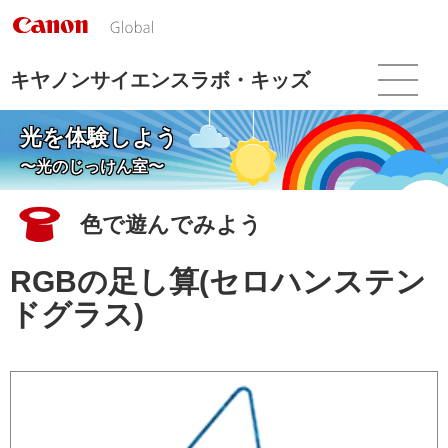
こ
の
ペ
ー
キヤノンサイエンスラボ・キッズ
ジ
の
光を体験しよう
本
文
〜光のじっけん室〜
へ
移
色で遊んでみよう
動
し
ま
RGBの足し算(セロハンステン
す
ドグラス)