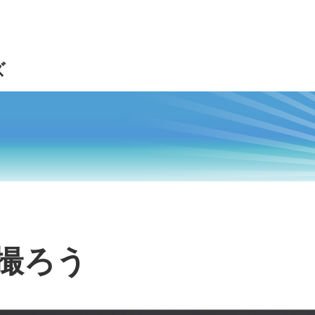
ズ
撮ろう