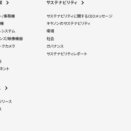
域
サステナビリティ
ー/事務機
サステナビリティに関するCEOメッセージ
刷機
キヤノンのサステナビリティ
ルシステム
環境
レンズ/映像機器
社会
ークカメラ
ガバナンス
器
サステナビリティレポート
料
ネント
ス
リリース
ス