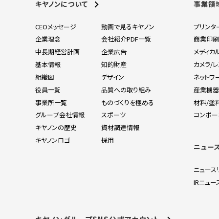
キヤノンについて
事業領
CEOメッセージ
動画で見るキヤノン
プリンタ
企業理念
会社紹介PDF一覧
商業印
中長期経営計画
企業広告
メディカ
基本情報
知的財産
カメラ/
組織図
デザイン
ネットワ
役員一覧
品質への取り組み
産業機
事業所一覧
ものづくりを極める
材料/塗
グループ会社情報
スポーツ
コンポー
キヤノンの歴史
資材調達情報
キヤノンロゴ
採用
ニュー
ニュース
IRニュー