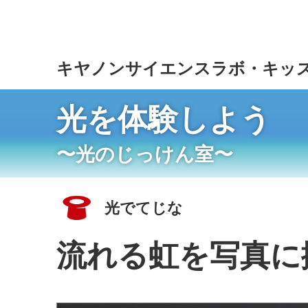
こ
の
ペ
ー
キヤノンサイエンスラボ・キッ
ジ
の
本
光を体験しよう
文
へ
〜光のじっけん室〜
移
動
し
ま
光でてじな
す
流れる虹を写真に