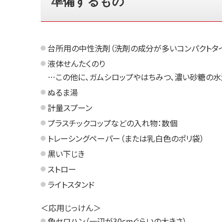
準備するもの
台所用の中性洗剤（洗剤の成分が多いコンパクトタ
液体せんたくのり
…この他に、ガムシロップやはちみつ、濃い砂糖の水
ぬるま湯
計量スプーン
プラスチックコップなどの入れ物：数個
トレーシングペーパー（または乳白色のポリ袋）
黒い下じき
ストロー
ライトスタンド
＜応用じっけん＞
色セロハン（一辺が30cmぐらいの大きさ）