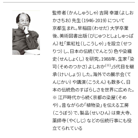
監修者（かんしゅうしゃ）吉岡 幸雄（よしお
かさちお）先生（1946-2019）について
京都生まれ。早稲田（わせだ）大学卒業
後、美術図書出版（びじゅつとしょしゅっぱ
ん）社「紫紅社（しこうしゃ）」を設立（せつ
りつ）し、日本の伝統（でんとう）色や染織
史（せんしょくし）を研究。1988年、生家「染
(※)
司（そめのつかさ）よしおか
」5代目を継
承（けいしょう）した。海外での展示会（て
んじかい）や講演（こうえん）も数多く、日
本の伝統色のすばらしさを世界に広めた。
※ 江戸時代から続く京都の染屋（そめ
や）。昔ながらの「植物染」を伝える工房
（こうぼう）で、製品（せいひん）は東大寺、
薬師寺（やくしじ）などの伝統行事にも役
立てられている