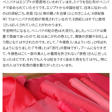
ベニバナはエジプトが原産地といわれています。ミイラを包む布がベニバ
ナで染められていたそうです。エジプトから中国を経て、日本に伝わった
のは5世紀ごろ。奈良（なら）県の藤ノ木古墳（ふじのきこふん：6世紀後
半）ではベニバナの花粉が発見されているので、6世紀にはすでに栽培
（さいばい）されていたことがわかります。
平安時代になると、ベニバナの紅の色は大流行しました。ベニバナは貴
重で高価であったので、紅はあこがれの色として、貴族の衣服やお化しょ
う用にもてはやされたのです。そして、「今様色（いまよういろ）」と呼ばれ
るようになりました（「今様」とは「流行」の意味です）。ブームになりすぎ
て、今様色はごく一部の貴人しか着用を許されない「禁色（きんじき）」と
なったほどです。それでも人々は紅をうすく染めた色をもてはやし、特に
女の人はうす紅色の服を着たがったといいます。