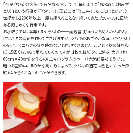
「奈良（なら）の大仏」で有名な東大寺では、毎年3月に「お水取り（おみず
とり）」という行事が行われます。正式には「修二会（しゅにえ）」といい、8
世紀から1200年以上一度も絶えることなく続いてきた、たいへんに伝統
ある厳しゅくな行事です。
お水取りでは、本尊（ほんぞん）の十一面観音（じゅういちめんかんのん）
にツバキの造花を作ってささげますが、ツバキのあざやかな赤い花びら用
の紙は、ベニバナの紅を使わないと再現できません。こいどろ状の紅を和
紙に5回くらいぬり重ねていくのですが、1枚の紅紙（べにがみ：大きさ約
60cm×40cm）を作るのに1キログラムのベニバナが必要だそうです。
暗いお堂の中、ほのかな明かりによって、ツバキの造花は金色がかった深
紅（ふかきくれない）にかがやきます。