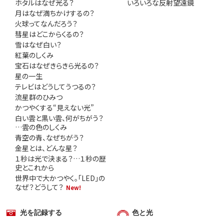
ホタルはなぜ光る？
いろいろな反射望遠鏡
月はなぜ満ちかけするの？
火球ってなんだろう？
彗星はどこからくるの？
雪はなぜ白い？
紅葉のしくみ
宝石はなぜきらきら光るの？
星の一生
テレビはどうしてうつるの？
流星群のひみつ
かつやくする“見えない光”
白い雲と黒い雲、何がちがう？
…雲の色のしくみ
青空の青、なぜちがう？
金星とは、どんな星？
１秒は光で決まる？…１秒の歴
史とこれから
世界中で大かつやく。「LED」の
なぜ？どうして？
New!
光を記録する
色と光