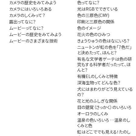
カメラの歴史をみてみよう
色ってなに？
カメラにはいろいろある
光はRGBでできている
カメラのしくみって？
色の三原色(CMY)
露出ってなに？
印刷と三原色の関係
ムービーってなに？
色のイメージ
ムービーの歴史をみてみよう
花火の色のひみつ
ムービーのさまざまな技術
きょうりゅうの色はなにいろ？
ニュートンが虹の色を「7色だ」
と決めたって、ほんと？
有名な文学者ゲーテは色の研
究もする科学者だったって、ほ
んと？
有機ELのしくみと特徴
深海生物ってどんな色？
犬にはまわりがどう見えている
の？
花と光のふしぎな関係
目の錯覚（さっかく）のいろいろ
オーロラのしくみ
温泉の色いろいろ …温泉のし
くみと色
虹はどこででも見える！たのし