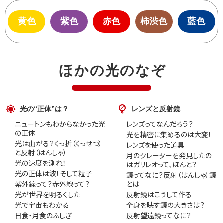
黄色
紫色
赤色
柿渋色
藍色
ほかの光のなぞ
光の“正体”は？
レンズと反射鏡
ニュートンもわからなかった光
レンズってなんだろう？
の正体
光を精密に集めるのは大変！
光は曲がる？くっ折（くっせつ）
レンズを使った道具
と反射（はんしゃ）
月のクレーターを発見したの
光の速度を測れ！
はガリレオって、ほんと？
光の正体は波！そして粒子
鏡ってなに？反射（はんしゃ）鏡
紫外線って？赤外線って？
とは
光が世界を明るくした
反射鏡はこうして作る
光で宇宙もわかる
全身を映す鏡の大きさは？
日食・月食のふしぎ
反射望遠鏡ってなに？