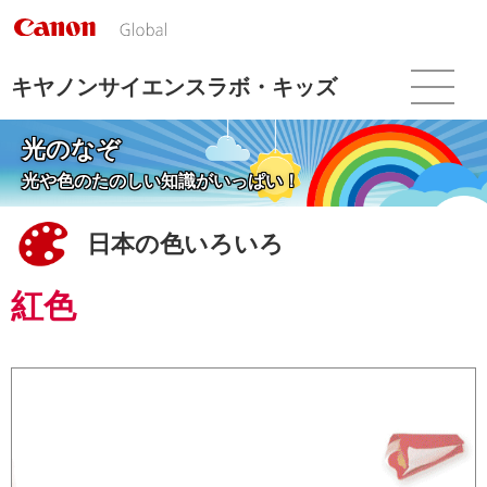
こ
の
ペ
ー
キヤノンサイエンスラボ・キッズ
ジ
の
光のなぞ
本
文
光や色のたのしい知識がいっぱい！
へ
移
日本の色いろいろ
動
し
ま
紅色
す