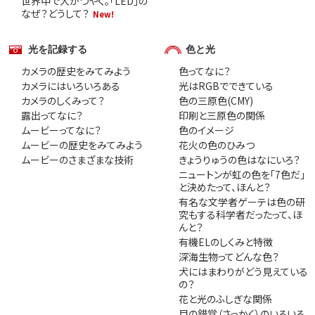
世界中で大かつやく。「LED」の
なぜ？どうして？
New!
光を記録する
色と光
カメラの歴史をみてみよう
色ってなに？
カメラにはいろいろある
光はRGBでできている
カメラのしくみって？
色の三原色(CMY)
露出ってなに？
印刷と三原色の関係
ムービーってなに？
色のイメージ
ムービーの歴史をみてみよう
花火の色のひみつ
ムービーのさまざまな技術
きょうりゅうの色はなにいろ？
ニュートンが虹の色を「7色だ」
と決めたって、ほんと？
有名な文学者ゲーテは色の研
究もする科学者だったって、ほ
んと？
有機ELのしくみと特徴
深海生物ってどんな色？
犬にはまわりがどう見えている
の？
花と光のふしぎな関係
目の錯覚（さっかく）のいろいろ