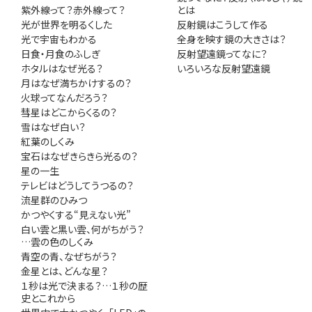
紫外線って？赤外線って？
とは
光が世界を明るくした
反射鏡はこうして作る
光で宇宙もわかる
全身を映す鏡の大きさは？
日食・月食のふしぎ
反射望遠鏡ってなに？
ホタルはなぜ光る？
いろいろな反射望遠鏡
月はなぜ満ちかけするの？
火球ってなんだろう？
彗星はどこからくるの？
雪はなぜ白い？
紅葉のしくみ
宝石はなぜきらきら光るの？
星の一生
テレビはどうしてうつるの？
流星群のひみつ
かつやくする“見えない光”
白い雲と黒い雲、何がちがう？
…雲の色のしくみ
青空の青、なぜちがう？
金星とは、どんな星？
１秒は光で決まる？…１秒の歴
史とこれから