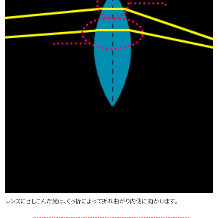
レンズにさしこんだ光は、くっ折によって折れ曲がり内側に向かいます。