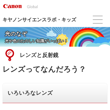
こ
の
ペ
ー
キヤノンサイエンスラボ・キッズ
ジ
の
光のなぞ
本
文
光や色のたのしい知識がいっぱい！
へ
移
レンズと反射鏡
動
し
ま
レンズってなんだろう？
す
いろいろなレンズ