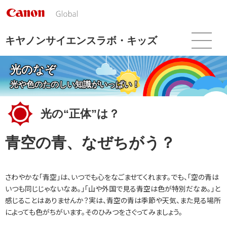
こ
の
ペ
ー
キヤノンサイエンスラボ・キッズ
ジ
の
光のなぞ
本
文
光や色のたのしい知識がいっぱい！
へ
移
光の“正体”は？
動
し
ま
青空の青、なぜちがう？
す
さわやかな「青空」は、いつでも心をなごませてくれます。でも、「空の青は
いつも同じじゃないなあ。」「山や外国で見る青空は色が特別だなあ。」と
感じることはありませんか？実は、青空の青は季節や天気、また見る場所
によっても色がちがいます。そのひみつをさぐってみましょう。