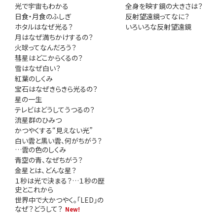
光で宇宙もわかる
全身を映す鏡の大きさは？
日食・月食のふしぎ
反射望遠鏡ってなに？
ホタルはなぜ光る？
いろいろな反射望遠鏡
月はなぜ満ちかけするの？
火球ってなんだろう？
彗星はどこからくるの？
雪はなぜ白い？
紅葉のしくみ
宝石はなぜきらきら光るの？
星の一生
テレビはどうしてうつるの？
流星群のひみつ
かつやくする“見えない光”
白い雲と黒い雲、何がちがう？
…雲の色のしくみ
青空の青、なぜちがう？
金星とは、どんな星？
１秒は光で決まる？…１秒の歴
史とこれから
世界中で大かつやく。「LED」の
なぜ？どうして？
New!