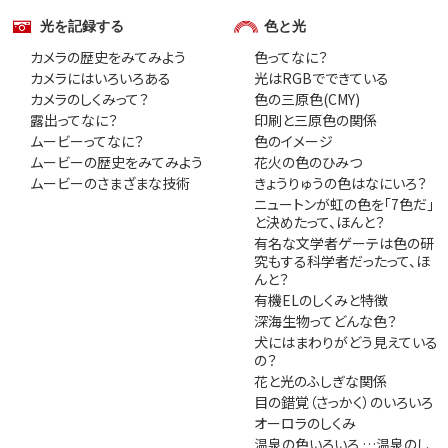
光を記録する
色と光
カメラの歴史をみてみよう
色ってなに？
カメラにはいろいろある
光はRGBでできている
カメラのしくみって？
色の三原色(CMY)
露出ってなに？
印刷と三原色の関係
ムービーってなに？
色のイメージ
ムービーの歴史をみてみよう
花火の色のひみつ
ムービーのさまざまな技術
きょうりゅうの色はなにいろ？
ニュートンが虹の色を「7色だ」
と決めたって、ほんと？
有名な文学者ゲーテは色の研
究もする科学者だったって、ほ
んと？
有機ELのしくみと特徴
深海生物ってどんな色？
犬にはまわりがどう見えている
の？
花と光のふしぎな関係
目の錯覚（さっかく）のいろいろ
オーロラのしくみ
温泉の色いろいろ …温泉のし