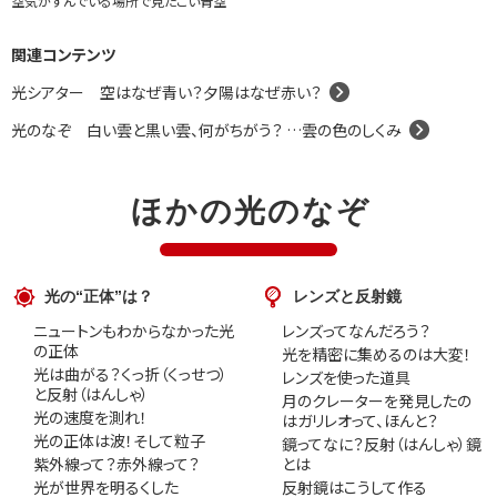
空気がすんでいる場所で見たこい青空
関連コンテンツ
光シアター 空はなぜ青い？夕陽はなぜ赤い？
光のなぞ 白い雲と黒い雲、何がちがう？ …雲の色のしくみ
ほかの光のなぞ
光の“正体”は？
レンズと反射鏡
ニュートンもわからなかった光
レンズってなんだろう？
の正体
光を精密に集めるのは大変！
光は曲がる？くっ折（くっせつ）
レンズを使った道具
と反射（はんしゃ）
月のクレーターを発見したの
光の速度を測れ！
はガリレオって、ほんと？
光の正体は波！そして粒子
鏡ってなに？反射（はんしゃ）鏡
紫外線って？赤外線って？
とは
光が世界を明るくした
反射鏡はこうして作る