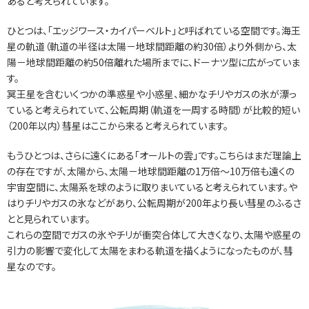
あると考えられています。
ひとつは、「エッジワース・カイパーベルト」と呼ばれている空間です。海王
星の軌道（軌道の半径は太陽－地球間距離の約30倍）より外側から、太
陽－地球間距離の約50倍離れた場所までに、ドーナツ型に広がっていま
す。
冥王星を含むいくつかの準惑星や小惑星、細かなチリやガスの氷が漂っ
ていると考えられていて、公転周期（軌道を一周する時間）が比較的短い
（200年以内）彗星はここから来ると考えられています。
もうひとつは、さらに遠くにある「オールトの雲」です。こちらはまだ理論上
の存在ですが、太陽から、太陽－地球間距離の1万倍～10万倍も遠くの
宇宙空間に、太陽系を球のように取りまいていると考えられています。や
はりチリやガスの氷などがあり、公転周期が200年より長い彗星のふるさ
とと見られています。
これらの空間でガスの氷やチリが衝突合体して大きくなり、太陽や惑星の
引力の影響で変化して太陽をまわる軌道を描くようになったものが、彗
星なのです。