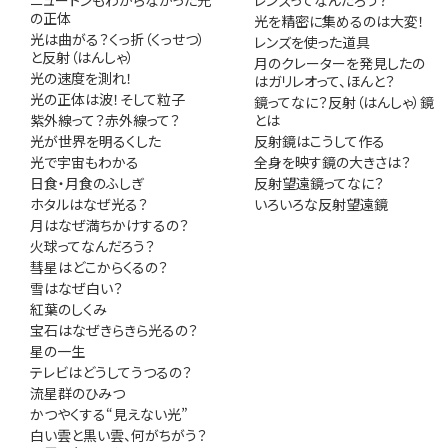
の正体
光を精密に集めるのは大変！
光は曲がる？くっ折（くっせつ）
レンズを使った道具
と反射（はんしゃ）
月のクレーターを発見したの
光の速度を測れ！
はガリレオって、ほんと？
光の正体は波！そして粒子
鏡ってなに？反射（はんしゃ）鏡
紫外線って？赤外線って？
とは
光が世界を明るくした
反射鏡はこうして作る
光で宇宙もわかる
全身を映す鏡の大きさは？
日食・月食のふしぎ
反射望遠鏡ってなに？
ホタルはなぜ光る？
いろいろな反射望遠鏡
月はなぜ満ちかけするの？
火球ってなんだろう？
彗星はどこからくるの？
雪はなぜ白い？
紅葉のしくみ
宝石はなぜきらきら光るの？
星の一生
テレビはどうしてうつるの？
流星群のひみつ
かつやくする“見えない光”
白い雲と黒い雲、何がちがう？