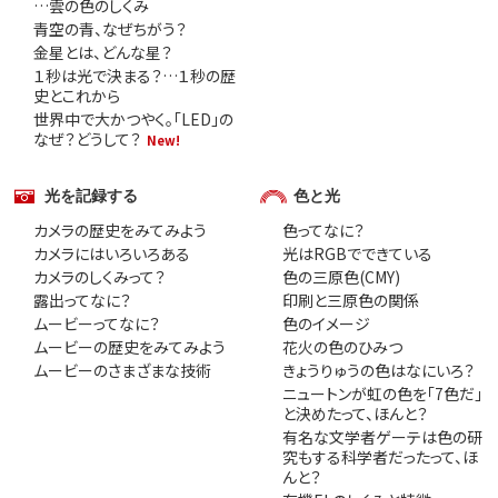
…雲の色のしくみ
青空の青、なぜちがう？
金星とは、どんな星？
１秒は光で決まる？…１秒の歴
史とこれから
世界中で大かつやく。「LED」の
なぜ？どうして？
New!
光を記録する
色と光
カメラの歴史をみてみよう
色ってなに？
カメラにはいろいろある
光はRGBでできている
カメラのしくみって？
色の三原色(CMY)
露出ってなに？
印刷と三原色の関係
ムービーってなに？
色のイメージ
ムービーの歴史をみてみよう
花火の色のひみつ
ムービーのさまざまな技術
きょうりゅうの色はなにいろ？
ニュートンが虹の色を「7色だ」
と決めたって、ほんと？
有名な文学者ゲーテは色の研
究もする科学者だったって、ほ
んと？