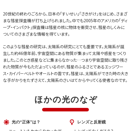
20世紀の終わりごろから、日本の「すいせい」「さきがけ」をはじめ、さまざ
まな彗星探査機が打ち上げられました。中でも2005年のアメリカの「ディ
ープ・インパクト」探査機は彗星の核に物体を衝突させ、彗星のしくみに
ついてのさまざまな情報を得ています。
このような彗星の研究は、太陽系の研究にとても重要です。太陽系が誕
生した約46億年前、宇宙空間にある物質が集まって太陽や惑星をつくり
ました。このとき惑星などに集まらなかった…つまり宇宙空間に取り残さ
れた物質が今もただよっているのが、彗星のふるさとであるエッジワー
ス・カイパーベルトやオールトの雲です。彗星は、太陽系ができた時の大き
な手がかりをたずさえて、太陽系のさいはてからやってくる使者なのです。
ほかの光のなぞ
光の“正体”は？
レンズと反射鏡
ニュートンもわからなかった光
レンズってなんだろう？