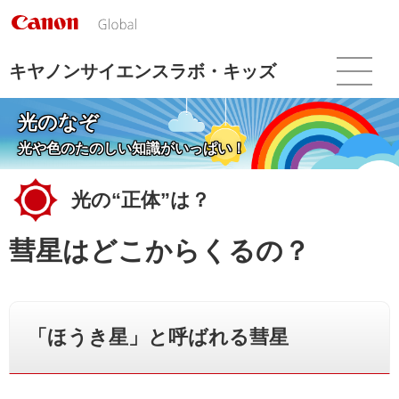
こ
の
ペ
ー
キヤノンサイエンスラボ・キッズ
ジ
の
光のなぞ
本
文
光や色のたのしい知識がいっぱい！
へ
移
光の“正体”は？
動
し
ま
彗星はどこからくるの？
す
「ほうき星」と呼ばれる彗星