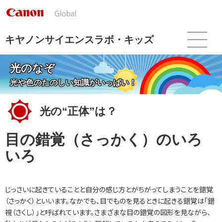
こ
の
ペ
ー
キヤノンサイエンスラボ・キッズ
ジ
の
光のなぞ
本
文
光や色のたのしい知識がいっぱい！
へ
移
光の“正体”は？
動
し
ま
目の錯覚（さっかく）のいろ
す
いろ
じっさいに起きていることと自分の感じ方とがちがってしまうことを錯覚
（さっかく）といいます。なかでも、目でものを見るときに起きる錯覚は「錯
視（さくし）」と呼ばれています。さまざまな目の錯覚の図形を見ながら、