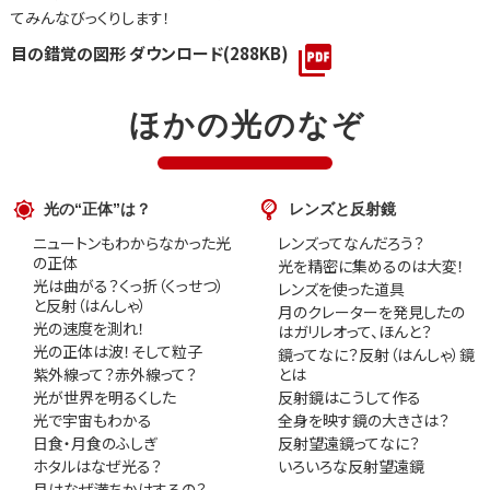
てみんなびっくりします！
目の錯覚の図形 ダウンロード(288KB)
ほかの光のなぞ
光の“正体”は？
レンズと反射鏡
ニュートンもわからなかった光
レンズってなんだろう？
の正体
光を精密に集めるのは大変！
光は曲がる？くっ折（くっせつ）
レンズを使った道具
と反射（はんしゃ）
月のクレーターを発見したの
光の速度を測れ！
はガリレオって、ほんと？
光の正体は波！そして粒子
鏡ってなに？反射（はんしゃ）鏡
紫外線って？赤外線って？
とは
光が世界を明るくした
反射鏡はこうして作る
光で宇宙もわかる
全身を映す鏡の大きさは？
日食・月食のふしぎ
反射望遠鏡ってなに？
ホタルはなぜ光る？
いろいろな反射望遠鏡
月はなぜ満ちかけするの？