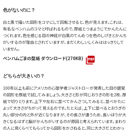
色がないのに？
白と黒で描いた図形をコマにして回転させると、色が見えます。これは、
有名なベンハムのコマと呼ばれるもので、厚紙とつまようじでかんたんに
つくれます。色を感じる目の神経が白黒のてんめつを色のしげきとかんち
がいするのが理由とされていますが、まだくわしいしくみははっきりして
いません。
ベンハムごまの型紙 ダウンロード(270KB)
どちらが大きいの？
100年以上も前にアメリカの心理学者ジャストローが発表した目の錯覚
の図形を厚紙で試してみましょう。大きさと形が同じおうぎの形を2枚、厚
紙で切りとります。上下や左右に並べてかんさつしてみると、並べかたに
よって大きさがちがって見えるのです。たとえば、上下に並べるとおうぎの
丸い部分の内と外が近くなりますが、その長さが違うため、長いほうが大
きくなるはずと脳がかんちがいするのが原因と考えられています。まわり
の人に見くらべてもらってから図形をかさねると、同じ大きさだとわかっ