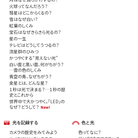
火球ってなんだろう？
彗星はどこからくるの？
雪はなぜ白い？
紅葉のしくみ
宝石はなぜきらきら光るの？
星の一生
テレビはどうしてうつるの？
流星群のひみつ
かつやくする“見えない光”
白い雲と黒い雲、何がちがう？
…雲の色のしくみ
青空の青、なぜちがう？
金星とは、どんな星？
１秒は光で決まる？…１秒の歴
史とこれから
世界中で大かつやく。「LED」の
なぜ？どうして？
New!
光を記録する
色と光
カメラの歴史をみてみよう
色ってなに？