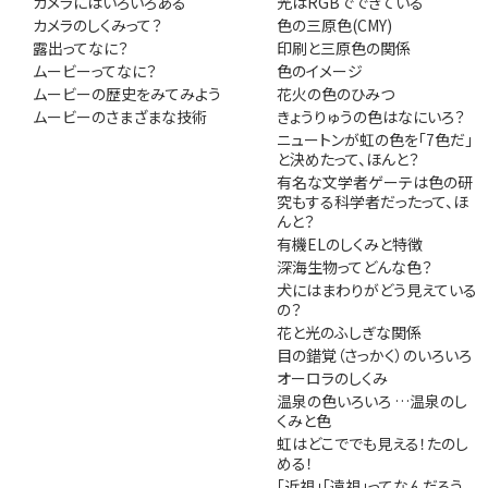
カメラにはいろいろある
光はRGBでできている
カメラのしくみって？
色の三原色(CMY)
露出ってなに？
印刷と三原色の関係
ムービーってなに？
色のイメージ
ムービーの歴史をみてみよう
花火の色のひみつ
ムービーのさまざまな技術
きょうりゅうの色はなにいろ？
ニュートンが虹の色を「7色だ」
と決めたって、ほんと？
有名な文学者ゲーテは色の研
究もする科学者だったって、ほ
んと？
有機ELのしくみと特徴
深海生物ってどんな色？
犬にはまわりがどう見えている
の？
花と光のふしぎな関係
目の錯覚（さっかく）のいろいろ
オーロラのしくみ
温泉の色いろいろ …温泉のし
くみと色
虹はどこででも見える！たのし
める！
「近視」「遠視」ってなんだろう