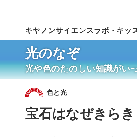
こ
の
ペ
ー
キヤノンサイエンスラボ・キッ
ジ
の
本
光のなぞ
文
へ
光や色のたのしい知識がい
移
動
し
ま
色と光
す
宝石はなぜきらき