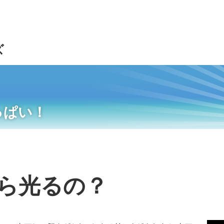
ズ
っぱい！
ら光るの？